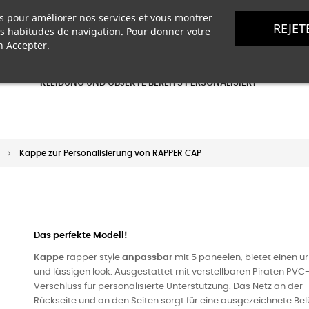
ers pour améliorer nos services et vous montrer
REJET
KLEIDUNG UND OBJEKTE ZUM PERSONALISIEREN
os habitudes de navigation. Pour donner votre
n Accepter.
KLEIDUNG UND OBJEKTE BEREITS PERSONALISIERT
Kappe zur Personalisierung von RAPPER CAP
Das perfekte Modell!
Kappe
rapper style
anpassbar
mit 5 paneelen, bietet einen 
und lässigen look. Ausgestattet mit verstellbaren Piraten PVC
Verschluss für personalisierte Unterstützung. Das Netz an der
Rückseite und an den Seiten sorgt für eine ausgezeichnete Bel