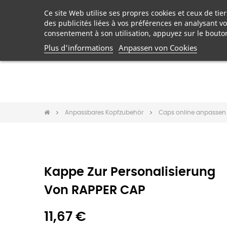
Ce site Web utilise ses propres cookies et ceux de ti
des publicités liées à vos préférences en analysant v
consentement à son utilisation, appuyez sur le bouto
Plus d'informations
Anpassen von Cookies
Anpassbares Kopfzubehör
Caps online anpassen
Kappe Zur Personalisierung
Von RAPPER CAP
11,67 €