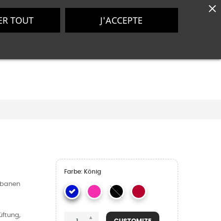
ER TOUT
J'ACCEPTE
0
Farbe: König
urbanen
-
üftung,