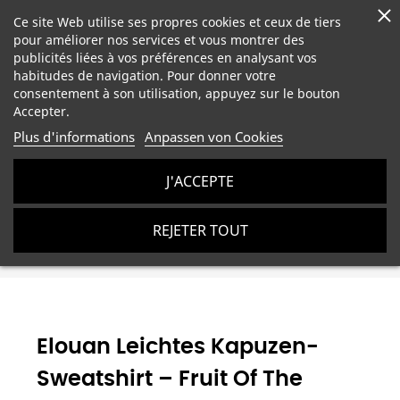
Ce site Web utilise ses propres cookies et ceux de tiers
pour améliorer nos services et vous montrer des
publicités liées à vos préférences en analysant vos
habitudes de navigation. Pour donner votre
consentement à son utilisation, appuyez sur le bouton
Accepter.
Plus d'informations
Anpassen von Cookies
J'ACCEPTE
Personalisierte Männerkleidung
Kundenspezifische
REJETER TOUT
Herren Kapuzenpullover
Elouan Leichtes Kapuzen-Sweatshirt –
Fruit of the loom – Verschiedene Designs
Elouan Leichtes Kapuzen-
Sweatshirt – Fruit Of The