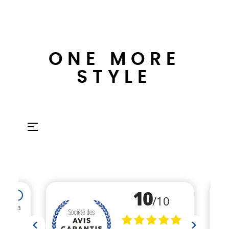
ONE MORE
STYLE
Umschalten
☰
der
Navigation