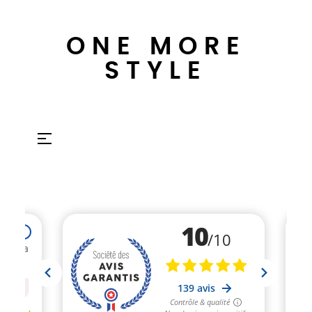
ONE MORE
STYLE
Umschalten
☰
der
Navigation