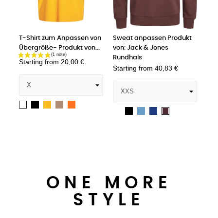
assen von
Sweat anpassen Produkt
Poloshirt zum
kt von...
von: Jack & Jones
Personalisieren - Produkt
Rundhals
von...
00 €
Starting from
40,83 €
Starting from
26,67 €
gelb
er
ebendiges
Weiß
Schwarz
Azurblau
Surfen
Weiß
Schwarz
Lebendiges
Azurblau
Port
Joly
farbener
range
Sie
Orange
Royale
Green
blau
im
Internet
ONE MORE
STYLE