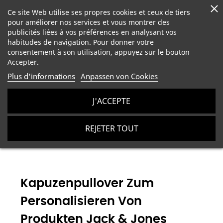
Ce site Web utilise ses propres cookies et ceux de tiers
pour améliorer nos services et vous montrer des
publicités liées à vos préférences en analysant vos
habitudes de navigation. Pour donner votre
consentement à son utilisation, appuyez sur le bouton
Accepter.
Plus d'informations
Anpassen von Cookies
J'ACCEPTE
Unisex-Kleidung zum Personalisieren
Kapuzenpullover
REJETER TOUT
zum Personalisieren von Produkten Jack & Jones
Kapuzenpullover Zum
Personalisieren Von
Produkten Jack & Jones