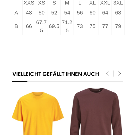
XXS
XS
S
M
L
XL
XXL
3XL
A
48
50
52
54
56
60
64
68
67.7
71.2
B
66
69.5
73
75
77
79
5
5
VIELLEICHT GEFÄLLT IHNEN AUCH
‹
›