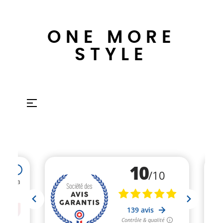
ONE MORE
STYLE
Umschalten
☰
der
Navigation