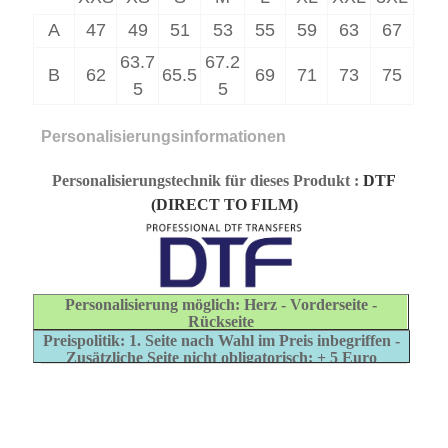
A
47
49
51
53
55
59
63
67
63.7
67.2
B
62
65.5
69
71
73
75
5
5
Personalisierungsinformationen
Personalisierungstechnik für dieses Produkt
:
DTF
(DIRECT TO FILM)
Personalisierung möglich: Herz - Vorderseite -
Rückseite
Preispolitik: 1. Seite nach Wahl im Preis inbegriffen -
Zusätzliche Seite nicht obligatorisch: + 5 Euro