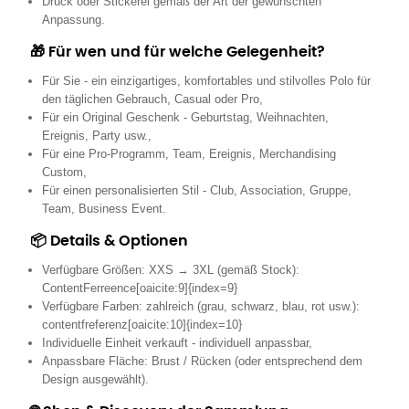
Druck oder Stickerei gemäß der Art der gewünschten
Anpassung.
🎁 Für wen und für welche Gelegenheit?
Für Sie - ein einzigartiges, komfortables und stilvolles Polo für
den täglichen Gebrauch, Casual oder Pro,
Für ein Original Geschenk - Geburtstag, Weihnachten,
Ereignis, Party usw.,
Für eine Pro-Programm, Team, Ereignis, Merchandising
Custom,
Für einen personalisierten Stil - Club, Association, Gruppe,
Team, Business Event.
📦 Details & Optionen
Verfügbare Größen: XXS → 3XL (gemäß Stock):
ContentFerreence[oaicite:9]{index=9}
Verfügbare Farben: zahlreich (grau, schwarz, blau, rot usw.):
contentfreferenz[oaicite:10]{index=10}
Individuelle Einheit verkauft - individuell anpassbar,
Anpassbare Fläche: Brust / Rücken (oder entsprechend dem
Design ausgewählt).