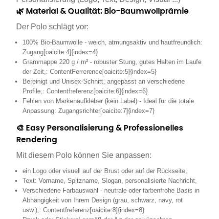
🌿 Material & Qualität: Bio-Baumwollprämie
Der Polo schlägt vor:
100% Bio-Baumwolle - weich, atmungsaktiv und hautfreundlich:
Zugang[oaicite:4]{index=4}
Grammappe 220 g / m² - robuster Stung, gutes Halten im Laufe
der Zeit,: ContentFerrerence[oaicite:5]{index=5}
Bereinigt und Unisex-Schnitt, angepasst an verschiedene
Profile,: Contentfreferenz[oaicite:6]{index=6}
Fehlen von Markenaufkleber (kein Label) - Ideal für die totale
Anpassung: Zugangsrichter[oaicite:7]{index=7}
🎨 Easy Personalisierung & Professionelles
Rendering
Mit diesem Polo können Sie anpassen:
ein Logo oder visuell auf der Brust oder auf der Rückseite,
Text: Vorname, Spitzname, Slogan, personalisierte Nachricht,
Verschiedene Farbauswahl - neutrale oder farbenfrohe Basis in
Abhängigkeit von Ihrem Design (grau, schwarz, navy, rot
usw.),: Contentfreferenz[oaicite:8]{index=8}