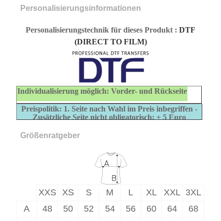
Personalisierungsinformationen
Personalisierungstechnik für dieses Produkt
:
DTF
(DIRECT TO FILM)
Individualisierung möglich: Vorder- und Rückseite
Preispolitik: 1. Seite nach Wahl im Preis inbegriffen -
Zusätzliche Seite nicht obligatorisch: + 5 Euro
Größenratgeber
XXS
XS
S
M
L
XL
XXL
3XL
A
48
50
52
54
56
60
64
68