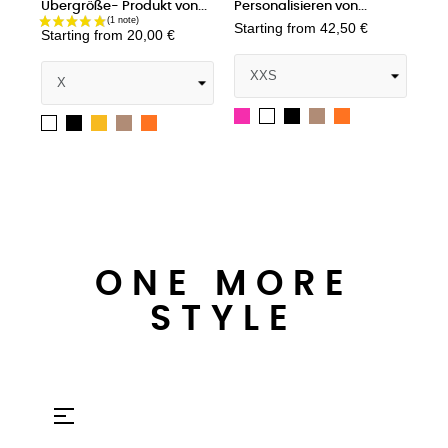
- Produkt von...
Personalisieren von...
Personalisieren - P
Starting from
42,50 €
von...
from
20,00 €
Starting from
26,67
Fuchs
Schwarz
Warmer
Lebendiges
Weiß
rz
pektrengelb
Warmer
Lebendiges
taupefarbener
Orange
Weiß
Schwarz
Lebendiges
Azu
Joly
taupefarbener
Orange
Sand
Orange
Green
Sand
ONE MORE
STYLE
Umschalten
☰
der