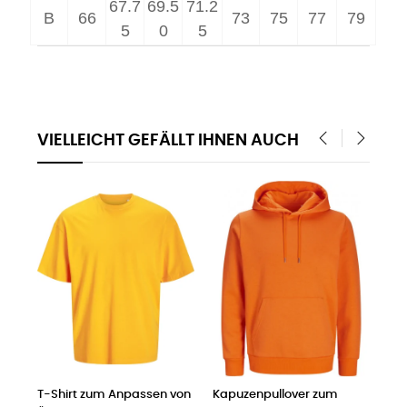
67.7
69.5
71.2
B
66
73
75
77
79
5
0
5
VIELLEICHT GEFÄLLT IHNEN AUCH
‹
›
zum Anpassen von
Kapuzenpullover zum
Poloshirt zum