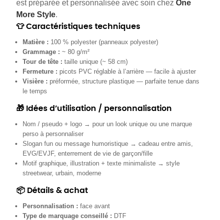
est préparée et personnalisée avec soin chez
One
More Style
.
👕 Caractéristiques techniques
Matière :
100 % polyester (panneaux polyester)
Grammage :
~ 80 g/m²
Tour de tête :
taille unique (~ 58 cm)
Fermeture :
picots PVC réglable à l’arrière — facile à ajuster
Visière :
préformée, structure plastique — parfaite tenue dans
le temps
🎁 Idées d’utilisation / personnalisation
Nom / pseudo + logo → pour un look unique ou une marque
perso à personnaliser
Slogan fun ou message humoristique → cadeau entre amis,
EVG/EVJF, enterrement de vie de garçon/fille
Motif graphique,
ill
ustration + texte minimaliste → style
streetwear, urbain, moderne
📦 Détails & achat
Personnalisation :
face avant
Type de marquage conseillé :
DTF