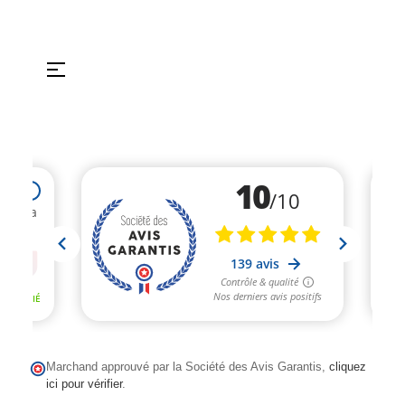
Basculer
☰
la
navigation
Marchand approuvé par la Société des Avis Garantis,
cliquez
ici pour vérifier
.