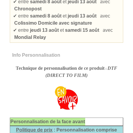
✔
entre
samedi 8 août
et
jeudi 13 août
avec
Chronopost
✔
entre
samedi 8 août
et
jeudi 13 août
avec
Colissimo Domicile avec signature
✔
entre
jeudi 13 août
et
samedi 15 août
avec
Mondial Relay
Info Personnalisation
Technique de personnalisation de ce produit
DTF
:
(DIRECT TO FILM)
Personnalisation de la face avant
Politique de prix
: Personnalisation comprise