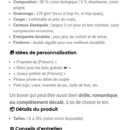
Composition :
95 % coton biologique / 5 % élasthanne, coton
peigné,
Grammage :
170 g/m² (tissu ni trop fin, ni trop épais),
Coupe :
confortable et près du corps,
Ceinture élastiquée :
largeur 3 cm pour un bon maintien, sans
compression excessive,
Entrejambe doublée :
pour plus de confort et de tenue,
Finitions :
double aiguille pour une meilleure durabilité.
🎁 Idées de personnalisation
« Propriété de [Prénom] »
« Merci pour les buts gratuits ❤️ »
« Joueur préféré de [Prénom] »
Phrase privée ou délire de couple
Petit logo, cœur, manette de jeu, balle de foot, etc.
Un boxer qui peut être aussi bien
drôle, romantique
ou complètement décalé
, à toi de choisir le ton.
📦 Détails du produit
Tailles :
S à 3XL (selon stock disponible)
🧼 Conseils d’entretien