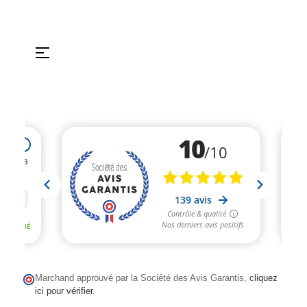
Basculer
☰
la
navigation
Marchand approuvé par la Société des Avis Garantis,
cliquez
ici pour vérifier
.