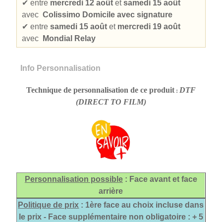
✔
entre
mercredi 12 août
et
samedi 15 août
avec
Colissimo Domicile avec signature
✔
entre
samedi 15 août
et
mercredi 19 août
avec
Mondial Relay
Info Personnalisation
Technique de personnalisation de ce produit
DTF
:
(DIRECT TO FILM)
Personnalisation possible
: Face avant et face
arrière
Politique de prix
: 1ère face au choix incluse dans
le prix -
Face supplémentaire non obligatoire : + 5