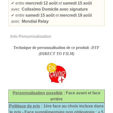
✔
entre
mercredi 12 août
et
samedi 15 août
avec
Colissimo Domicile avec signature
✔
entre
samedi 15 août
et
mercredi 19 août
avec
Mondial Relay
Info Personnalisation
Technique de personnalisation de ce produit
DTF
:
(DIRECT TO FILM)
Personnalisation possible
: Face avant et face
arrière
Politique de prix
: 1ère face au choix incluse dans
le prix -
Face supplémentaire non obligatoire : + 5