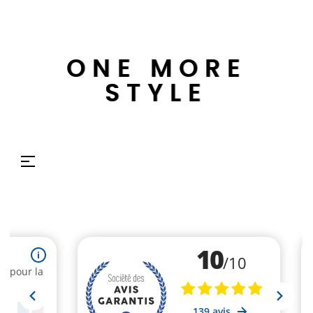
ONE MORE
STYLE
Basculer
☰
la
navigation