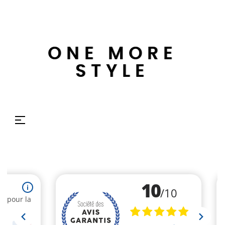
ONE MORE
STYLE
Basculer
☰
la
navigation