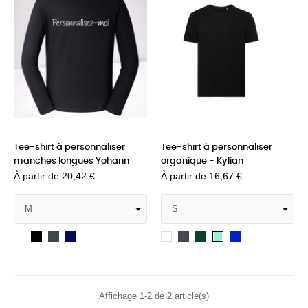
Tee-shirt à personnaliser
Tee-shirt à personnaliser
manches longues Yohann
organique - Kylian
À partir de
20,42 €
À partir de
16,67 €
Blanc
Convoy
French
Black
Bottle
Bright
Noir
Arctic
Aqua
grey
navy
opal
Green
Royal
white
Affichage 1-2 de 2 article(s)