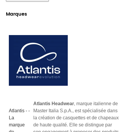
Marques
Atlantis Headwear
, marque italienne de
Atlantis - -
Master Italia S.p.A., est spécialisée dans
La
la création de casquettes et de chapeaux
marque
de haute qualité. Elle se distingue par
de
son engagement à proposer des produits