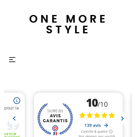
ONE MORE
STYLE
Basculer
☰
la
navigation