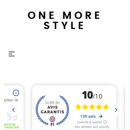
ONE MORE
STYLE
Basculer
☰
la
navigation