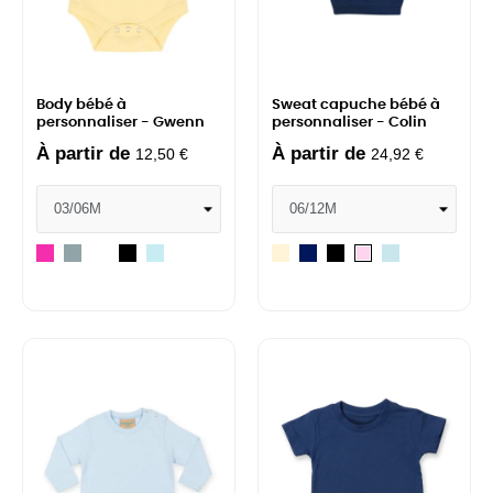
Body bébé à
Sweat capuche bébé à
personnaliser - Gwenn
personnaliser - Colin
À partir de
À partir de
12,50 €
24,92 €
Fuchsia
Heather
Blanc
Noir
Pale
Natural
Navy
Noir
Dusty
Soft
grey
Blue
blue
pink