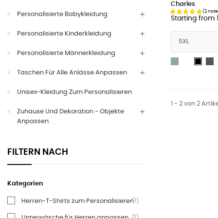
Charles
Personalisierte Babykleidung
Starting from
Personalisierte Kinderkleidung
Personalisierte Männerkleidung
Heather
Weiß
H
Schw
grau
Taschen Für Alle Anlässe Anpassen
Unisex-Kleidung Zum Personalisieren
1 - 2 von 2 Artik
Zuhause Und Dekoration - Objekte
Anpassen
FILTERN NACH
Kategorien
(1)
Herren-T-Shirts zum Personalisieren
(1)
Unterwäsche für Herren anpassen