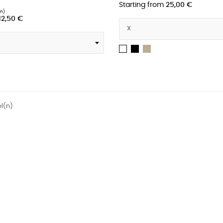
Starting from
25,00 €
12,50 €
Schwarz
Sand
Weiß
olzkohle
arz
el(n)