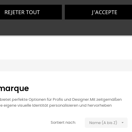
REJETER TOUT
J'ACCEPTE
0
a marque
 bietet perfekte Optionen für Profis und Designer.Mit zeitgemäßen
hre eigene visuelle Identität personalisieren und hervorheben

Sortiert nach:
Name (A bis Z)