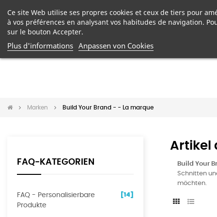
Ce site Web utilise ses propres cookies et ceux de tiers pour amé
à vos préférences en analysant vos habitudes de navigation. Po
sur le bouton Accepter.
Plus d'informations
Anpassen von Cookies
Marken
Build Your Brand - - La marque
Artikel
FAQ-KATEGORIEN
Build Your 
Schnitten un
möchten.
[14]
FAQ - Personalisierbare
Produkte