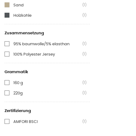
(1)
Sand
(1)
Holzkohle
Zusammensetzung
(1)
95% baumwolle/5% elasthan
(1)
100% Polyester Jersey
Grammatik
(1)
160 g
(1)
220g
Zertifizierung
(1)
AMFORI BSCI