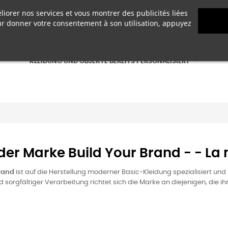
liorer nos services et vous montrer des publicités liées
KLEIDUNG UND OBJEKTE ZUM PERSONALISIEREN
ur donner votre consentement à son utilisation, appuyez
KLEIDUNG UND OBJEKTE BEREITS PERSONALISIERT
 der Marke Build Your Brand - - L
Brand
ist auf die Herstellung moderner Basic-Kleidung spezialisiert und
d sorgfältiger Verarbeitung richtet sich die Marke an diejenigen, die i