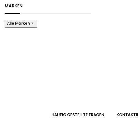
MARKEN
arrow_drop_down
Alle Marken
HÄUFIG GESTELLTE FRAGEN
KONTAKTIE