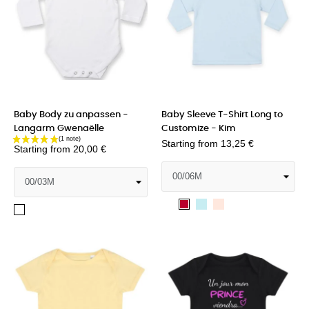
Baby Body zu anpassen -
Baby Sleeve T-Shirt Long to
Langarm Gwenaëlle
Customize - Kim
Starting from
13,25 €
Starting from
20,00 €
Weiß
Hellblau
Plüsch
Rot
Arctic
rosa
White