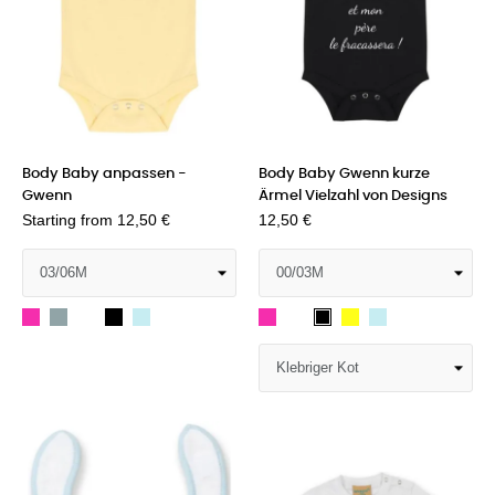
Body Baby anpassen -
Body Baby Gwenn kurze
Gwenn
Ärmel Vielzahl von Designs
Starting from
12,50 €
12,50 €
Fuchs
Heather
Weiß
Schwarz
Hellblau
Fuchs
Weiß
Gelb
Hellblau
Schwarz
grau