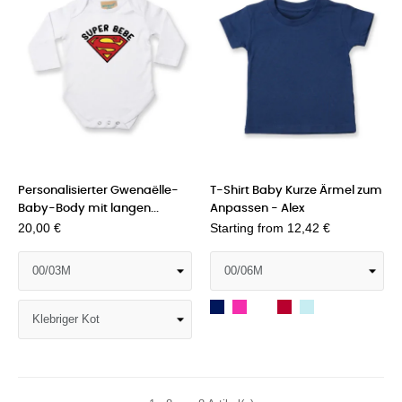
(1 note)
Personalisierter Gwenaëlle-
T-Shirt Baby Kurze Ärmel zum
Baby-Body mit langen...
Anpassen - Alex
20,00 €
Starting from
12,42 €
Navy
Fuchs
Weiß
Rot
Hellblau