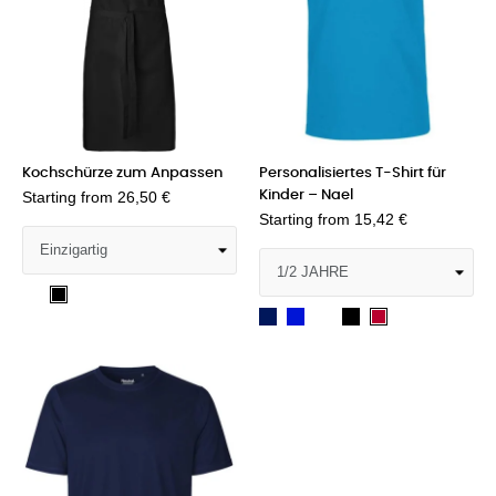
Kochschürze zum Anpassen
Personalisiertes T-Shirt für
Starting from
26,50 €
Kinder – Nael
Starting from
15,42 €
Weiß
Schwarz
Navy
König
Weiß
Schwarz
Rot