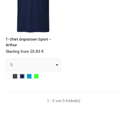
T-Shirt anpassen Sport -
Arthur
Starting from
20,83 €
Schwarzer
Saphir
Grün
Arctic
Navy
Opal
2
White
1 - 5 von 5 Artikel(n)