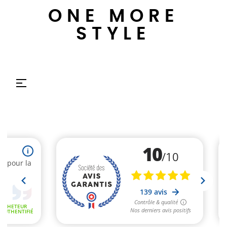
ONE MORE
STYLE
Umschalten
☰
der
Navigation