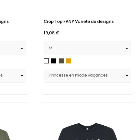
igns
Crop Top FANY Variété de designs
19,08 €
Noir
Military
Mustard
Blanc
Green