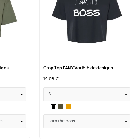
igns
Crop Top FANY Variété de designs
19,08 €
Blanc
Military
Mustard
Noir
Green