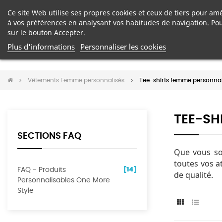
Ce site Web utilise ses propres cookies et ceux de tiers pour amé
à vos préférences en analysant vos habitudes de navigation. Po
VÊTEMENTS E
sur le bouton Accepter.
Plus d'informations
Personnaliser les cookies
Vêtements Femme personnalisés
Tee-shirts femme personnal
TEE-SH
SECTIONS FAQ
Que vous so
toutes vos a
[14]
FAQ - Produits
de qualité.
Personnalisables One More
Style