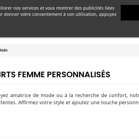
liorer nos services et vous montrer des publicités liées
ur donner votre consentement à son utilisation, appuyez
T OBJETS À PERSONNALISER
VÊTEMENTS ET OBJETS DÉJÀ PER
isés
IRTS FEMME PERSONNALISÉS
yez amatrice de mode ou à la recherche de confort, notr
ttentes. Affirmez votre style et ajoutez une touche person