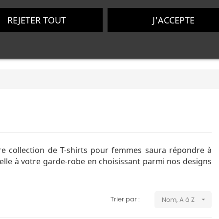
REJETER TOUT
J'ACCEPTE
SONNALISÉS
0
e collection de T-shirts pour femmes saura répondre à
nelle à votre garde-robe en choisissant parmi nos designs

Trier par :
Nom, A à Z