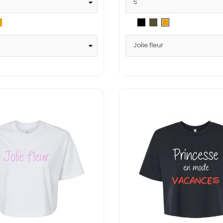
itary
Mustard
Blanc
Noir
Military
Mustard
een
Green