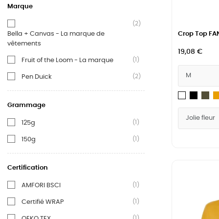
Marque
(2)
Bella + Canvas - La marque de
Crop Top FAN
vêtements
19,08 €
(1)
Fruit of the Loom - La marque
(2)
Pen Duick
Noir
Mil
Blanc
Gr
Grammage
(1)
125g
(1)
150g
Certification
(1)
AMFORI BSCI
(1)
Certifié WRAP
(1)
OEKO TEX