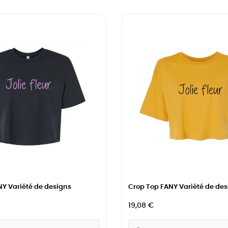
Y Variété de designs
Crop Top FANY Variété de des
19,08 €