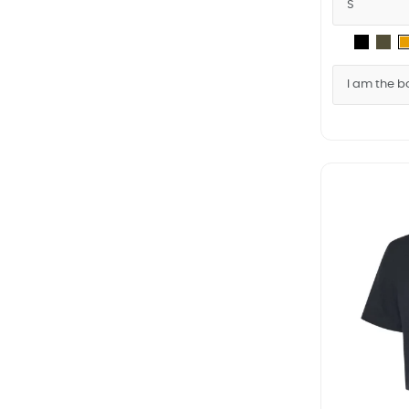
Blanc
Noir
Mil
Gr