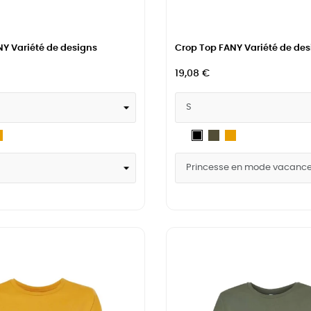
Y Variété de designs
Crop Top FANY Variété de des
19,08 €
itary
Mustard
Blanc
Military
Mustard
Noir
een
Green