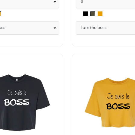
itary
Blanc
Noir
Mustard
Mustard
Military
een
Green