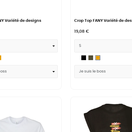
Y Variété de designs
Crop Top FANY Variété de des
19,08 €
itary
Mustard
Blanc
Noir
Military
Mustard
een
Green