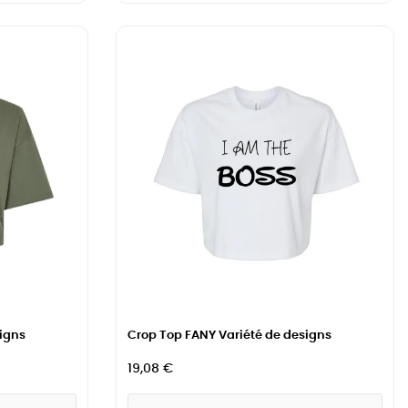
igns
Crop Top FANY Variété de designs
19,08 €