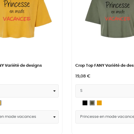
Y Variété de designs
Crop Top FANY Variété de des
19,08 €
itary
Blanc
Noir
Mustard
Mustard
Military
een
Green