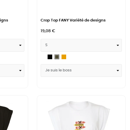
igns
Crop Top FANY Variété de designs
19,08 €
Blanc
Noir
Mustard
Military
Green