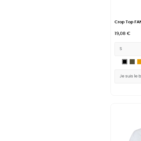
Crop Top FAN
19,08 €
Blanc
Mil
Noir
Gr