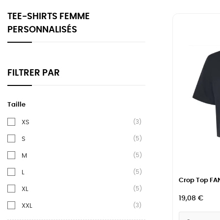
TEE-SHIRTS FEMME
PERSONNALISÉS
FILTRER PAR
Taille
(3)
XS
(5)
S
(5)
M
(5)
L
Crop Top FAN
(5)
XL
19,08 €
(3)
XXL