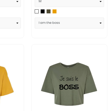
Noir
Military
Mustard
Blanc
Green