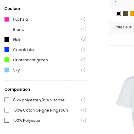
Couleur
Blanc
Mil
Noir
(1)
Fuchsia
Gr
(4)
Blanc
(5)
Noir
(1)
Cobalt blue
(1)
Fluorescent green
(1)
Sky
(1)
Classic olive
Composition
(1)
Military Green
(1)
65% polyester/35% viscose
(1)
Mustard
(2)
100% Coton peigné Ringspun
(2)
100% Polyester