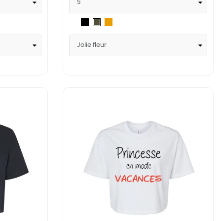
Blanc
Noir
Mustard
Military
Green